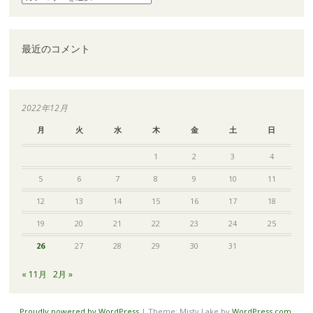
生
タ
さ
ミ
せ
ン
る
Ｃ・
最近のコメント
為
ビ
に
タ
必
ミ
要
ン
な
Ｂ
2022年12月
豊
群・
富
月
火
水
木
金
土
日
α
な
リ
栄
1
2
3
4
ポ
養
酸・
5
6
7
8
9
10
11
素
肝
機
12
13
14
15
16
17
18
能
改
19
20
21
22
23
24
25
善・
ビ
26
27
28
29
30
31
タ
ミ
« 11月
2月 »
ン
Ｈ
美
Proudly powered by WordPress
|
Theme: Misty Lake by
WordPress.com
.