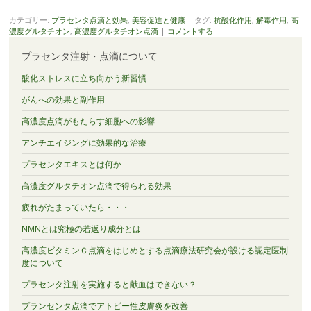
カテゴリー:
プラセンタ点滴と効果
,
美容促進と健康
|
タグ:
抗酸化作用
,
解毒作用
,
高
濃度グルタチオン
,
高濃度グルタチオン点滴
|
コメントする
プラセンタ注射・点滴について
酸化ストレスに立ち向かう新習慣
がんへの効果と副作用
高濃度点滴がもたらす細胞への影響
アンチエイジングに効果的な治療
プラセンタエキスとは何か
高濃度グルタチオン点滴で得られる効果
疲れがたまっていたら・・・
NMNとは究極の若返り成分とは
高濃度ビタミンＣ点滴をはじめとする点滴療法研究会が設ける認定医制
度について
プラセンタ注射を実施すると献血はできない？
プランセンタ点滴でアトピー性皮膚炎を改善