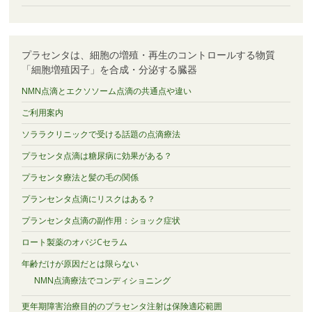
プラセンタは、細胞の増殖・再生のコントロールする物質
「細胞増殖因子」を合成・分泌する臓器
NMN点滴とエクソソーム点滴の共通点や違い
ご利用案内
ソララクリニックで受ける話題の点滴療法
プラセンタ点滴は糖尿病に効果がある？
プラセンタ療法と髪の毛の関係
プランセンタ点滴にリスクはある？
プランセンタ点滴の副作用：ショック症状
ロート製薬のオバジCセラム
年齢だけが原因だとは限らない
NMN点滴療法でコンディショニング
更年期障害治療目的のプラセンタ注射は保険適応範囲