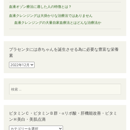
血液オゾン療法に適した人の特徴とは？
血液クレンジングは大掛かりな治療法ではありません
血液クレンジングの大量自家血療法とはどんな治療法か
プラセンタには赤ちゃんを誕生させる為に必要な豊富な栄養
素
プ
ラ
セ
ン
タ
検
に
索
は
赤
ち
ゃ
ビタミンＣ・ビタミンＢ群・αリポ酸・肝機能改善・ビタミ
ん
ンＨ美白・美肌点滴
を
誕
ビ