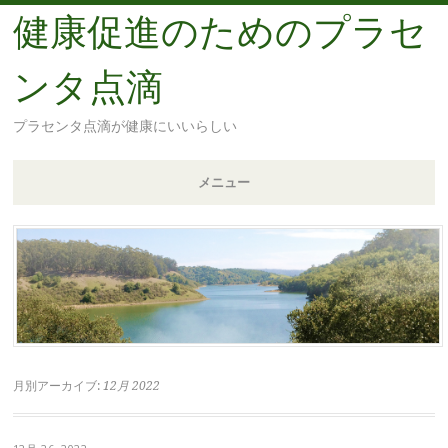
健康促進のためのプラセ
ンタ点滴
プラセンタ点滴が健康にいいらしい
メニュー
コ
ン
テ
ン
ツ
へ
移
月別アーカイブ:
12月 2022
動