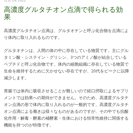
12月 26, 2022
高濃度グルタチオン点滴で得られる効
果
高濃度グルタチオン点滴は、グルタオチンと呼ぶ化合物を点滴によ
り体内に取り入れるものです。
グルタオチンは、人間の体の中に存在している物質です。主にグル
タミン酸・システイン・グリシン、3つのアミノ酸が結合している
ペプチドと呼ぶ化合物です。体内の細胞組織に存在している物質で
生命を維持するために欠かせない存在ですが、20代をピークに以降
減少します。
胃腸では体内に吸収させることが難しいので経口摂取によるサプリ
メントでは効果への期待ができません。そのため、高濃度グルタチ
オン点滴の形で体内に取り入れるのが一般的です。高濃度グルタチ
オン点滴による働きは様々なものがあるのですが、その中でも抗酸
化作用・解毒・酵素の補酵素・生体における恒常性維持に関係する
機能を持つのが特徴です。