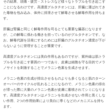
その結果、頭痛・疲労・ストレスなど様々なトラブルを引き起こす
ことになるわけです。高濃度グルタチオンには、肝臓に運ばれてき
た毒物を包み込み、体外に排泄させて解毒させる解毒作用を持ちま
す。
肝臓は腎臓と同じく解毒作用を司るとても重要な臓器になります
が、この解毒に係わる働きを担っているのがグルタチオンです。な
お、解毒代謝を活発にするためには肝臓のグルタチオン濃度が下が
らないように管理することが重要です。
高濃度グルタチオンには美白作用もあるのですが、紫外線は肌トラ
ブルを引き起こす要因の一つであり、皮膚は細胞を守る目的でメラ
ノサイトを刺激することでメラニン色素を生成させます。
メラニン色素の生成が排出させるものよりも多くなると肌のターン
オーバーのサイクルが乱れることになるので、メラニン色素の排出
が滞った際に大量のメラニン色素が皮膚に蓄積されてシミになりま
す。高濃度グルタチオンはメラニンを生成させない作用と黒くしな
い作用、2つの作用効果により美白に導くなどのメカニズムを持ち
ます。