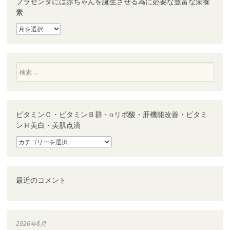
プラセンタには赤ちゃんを誕生させる為に必要な豊富な栄養
素
プ
ラ
セ
ン
タ
検
に
索
は
赤
ち
ゃ
ビタミンＣ・ビタミンＢ群・αリポ酸・肝機能改善・ビタミ
ん
ンＨ美白・美肌点滴
を
誕
ビ
生
タ
さ
ミ
せ
ン
る
Ｃ・
最近のコメント
為
ビ
に
タ
必
ミ
要
ン
な
Ｂ
2026年8月