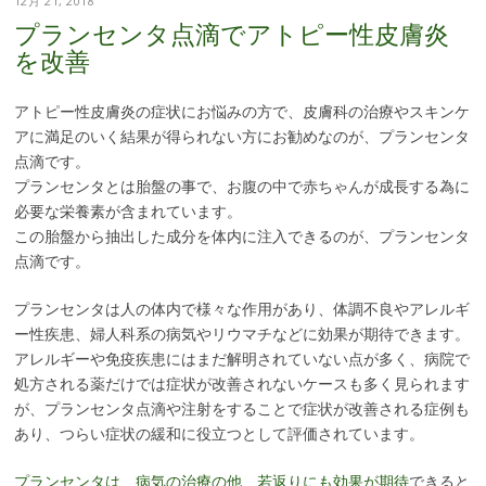
12月 21, 2018
プランセンタ点滴でアトピー性皮膚炎
を改善
アトピー性皮膚炎の症状にお悩みの方で、皮膚科の治療やスキンケ
アに満足のいく結果が得られない方にお勧めなのが、プランセンタ
点滴です。
プランセンタとは胎盤の事で、お腹の中で赤ちゃんが成長する為に
必要な栄養素が含まれています。
この胎盤から抽出した成分を体内に注入できるのが、プランセンタ
点滴です。
プランセンタは人の体内で様々な作用があり、体調不良やアレルギ
ー性疾患、婦人科系の病気やリウマチなどに効果が期待できます。
アレルギーや免疫疾患にはまだ解明されていない点が多く、病院で
処方される薬だけでは症状が改善されないケースも多く見られます
が、プランセンタ点滴や注射をすることで症状が改善される症例も
あり、つらい症状の緩和に役立つとして評価されています。
プランセンタは、病気の治療の他、若返りにも効果が期待
できると