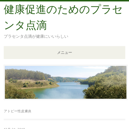
健康促進のためのプラセ
ンタ点滴
プラセンタ点滴が健康にいいらしい
メニュー
コ
ン
テ
ン
ツ
へ
移
アトピー性皮膚炎
動