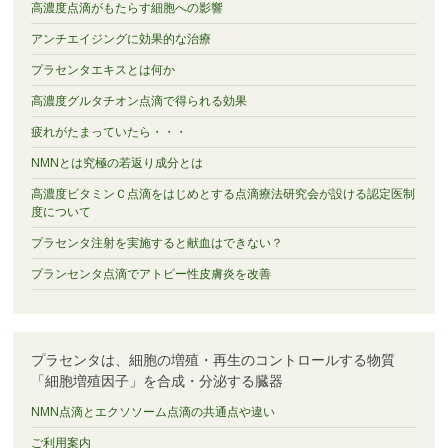
高濃度点滴がもたらす細胞への影響
アンチエイジングに効果的な治療
プラセンタエキスとは何か
高濃度グルタチオン点滴で得られる効果
疲れがたまっていたら・・・
NMNとは究極の若返り成分とは
高濃度ビタミンＣ点滴をはじめとする点滴療法研究会が設ける認定医制
度について
プラセンタ注射を実施すると献血はできない？
プランセンタ点滴でアトピー性皮膚炎を改善
プラセンタは、細胞の増殖・再生のコントロールする物質
「細胞増殖因子」を合成・分泌する臓器
NMN点滴とエクソソーム点滴の共通点や違い
ご利用案内