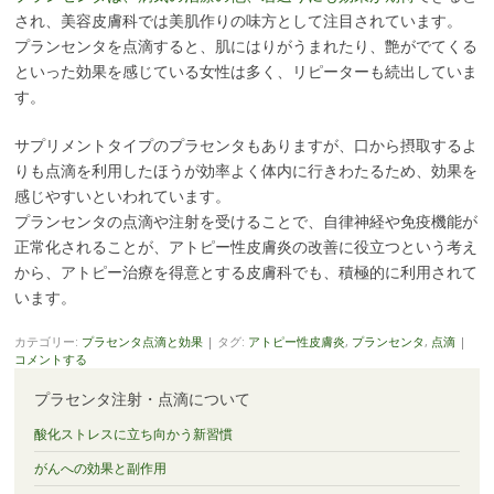
され、美容皮膚科では美肌作りの味方として注目されています。
プランセンタを点滴すると、肌にはりがうまれたり、艶がでてくる
といった効果を感じている女性は多く、リピーターも続出していま
す。
サプリメントタイプのプラセンタもありますが、口から摂取するよ
りも点滴を利用したほうが効率よく体内に行きわたるため、効果を
感じやすいといわれています。
プランセンタの点滴や注射を受けることで、自律神経や免疫機能が
正常化されることが、アトピー性皮膚炎の改善に役立つという考え
から、アトピー治療を得意とする皮膚科でも、積極的に利用されて
います。
カテゴリー:
プラセンタ点滴と効果
|
タグ:
アトピー性皮膚炎
,
プランセンタ
,
点滴
|
コメントする
プラセンタ注射・点滴について
酸化ストレスに立ち向かう新習慣
がんへの効果と副作用