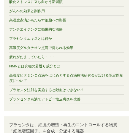
酸化ストレスに立ち向かう新習慣
がんへの効果と副作用
高濃度点滴がもたらす細胞への影響
アンチエイジングに効果的な治療
プラセンタエキスとは何か
高濃度グルタチオン点滴で得られる効果
疲れがたまっていたら・・・
NMNとは究極の若返り成分とは
高濃度ビタミンＣ点滴をはじめとする点滴療法研究会が設ける認定医制
度について
プラセンタ注射を実施すると献血はできない？
プランセンタ点滴でアトピー性皮膚炎を改善
プラセンタは、細胞の増殖・再生のコントロールする物質
「細胞増殖因子」を合成・分泌する臓器