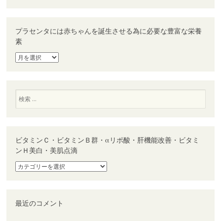
プラセンタには赤ちゃんを誕生させる為に必要な豊富な栄養
素
プ
ラ
セ
ン
タ
検
に
索
は
赤
ち
ゃ
ビタミンＣ・ビタミンＢ群・αリポ酸・肝機能改善・ビタミ
ん
ンＨ美白・美肌点滴
を
誕
ビ
生
タ
さ
ミ
せ
ン
る
Ｃ・
最近のコメント
為
ビ
に
タ