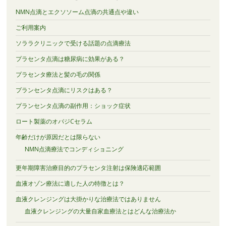
NMN点滴とエクソソーム点滴の共通点や違い
ご利用案内
ソララクリニックで受ける話題の点滴療法
プラセンタ点滴は糖尿病に効果がある？
プラセンタ療法と髪の毛の関係
プランセンタ点滴にリスクはある？
プランセンタ点滴の副作用：ショック症状
ロート製薬のオバジCセラム
年齢だけが原因だとは限らない
NMN点滴療法でコンディショニング
更年期障害治療目的のプラセンタ注射は保険適応範囲
血液オゾン療法に適した人の特徴とは？
血液クレンジングは大掛かりな治療法ではありません
血液クレンジングの大量自家血療法とはどんな治療法か