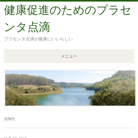
健康促進のためのプラセ
ンタ点滴
プラセンタ点滴が健康にいいらしい
メニュー
コ
ン
テ
ン
ツ
へ
移
危険性
動