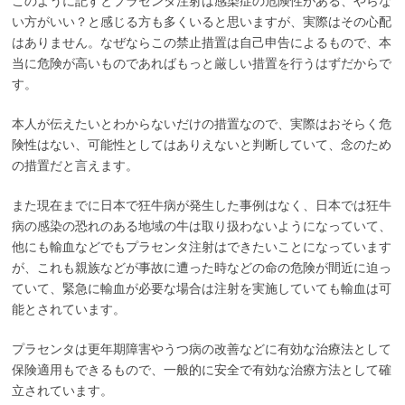
このように記すとプラセンタ注射は感染症の危険性がある、やらな
い方がいい？と感じる方も多くいると思いますが、実際はその心配
はありません。なぜならこの禁止措置は自己申告によるもので、本
当に危険が高いものであればもっと厳しい措置を行うはずだからで
す。
本人が伝えたいとわからないだけの措置なので、実際はおそらく危
険性はない、可能性としてはありえないと判断していて、念のため
の措置だと言えます。
また現在までに日本で狂牛病が発生した事例はなく、日本では狂牛
病の感染の恐れのある地域の牛は取り扱わないようになっていて、
他にも輸血などでもプラセンタ注射はできたいことになっています
が、これも親族などが事故に遭った時などの命の危険が間近に迫っ
ていて、緊急に輸血が必要な場合は注射を実施していても輸血は可
能とされています。
プラセンタは更年期障害やうつ病の改善などに有効な治療法として
保険適用もできるもので、一般的に安全で有効な治療方法として確
立されています。