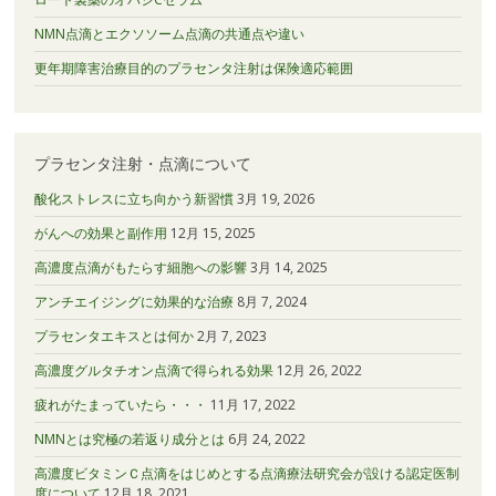
NMN点滴とエクソソーム点滴の共通点や違い
更年期障害治療目的のプラセンタ注射は保険適応範囲
プラセンタ注射・点滴について
酸化ストレスに立ち向かう新習慣
3月 19, 2026
がんへの効果と副作用
12月 15, 2025
高濃度点滴がもたらす細胞への影響
3月 14, 2025
アンチエイジングに効果的な治療
8月 7, 2024
プラセンタエキスとは何か
2月 7, 2023
高濃度グルタチオン点滴で得られる効果
12月 26, 2022
疲れがたまっていたら・・・
11月 17, 2022
NMNとは究極の若返り成分とは
6月 24, 2022
高濃度ビタミンＣ点滴をはじめとする点滴療法研究会が設ける認定医制
度について
12月 18, 2021