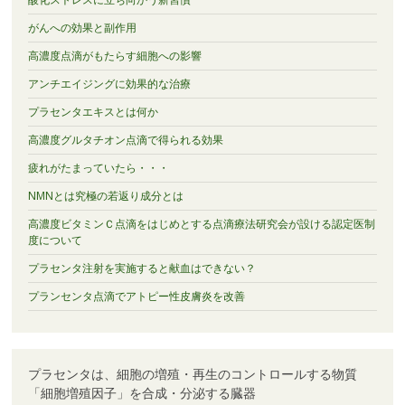
がんへの効果と副作用
高濃度点滴がもたらす細胞への影響
アンチエイジングに効果的な治療
プラセンタエキスとは何か
高濃度グルタチオン点滴で得られる効果
疲れがたまっていたら・・・
NMNとは究極の若返り成分とは
高濃度ビタミンＣ点滴をはじめとする点滴療法研究会が設ける認定医制
度について
プラセンタ注射を実施すると献血はできない？
プランセンタ点滴でアトピー性皮膚炎を改善
プラセンタは、細胞の増殖・再生のコントロールする物質
「細胞増殖因子」を合成・分泌する臓器