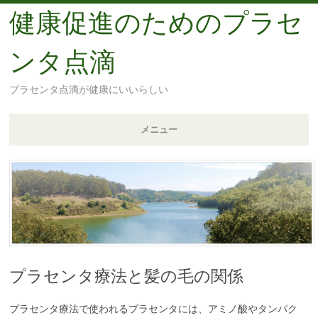
健康促進のためのプラセ
ンタ点滴
プラセンタ点滴が健康にいいらしい
メニュー
コ
ン
テ
ン
ツ
へ
移
プラセンタ療法と髪の毛の関係
動
プラセンタ療法で使われるプラセンタには、アミノ酸やタンパク