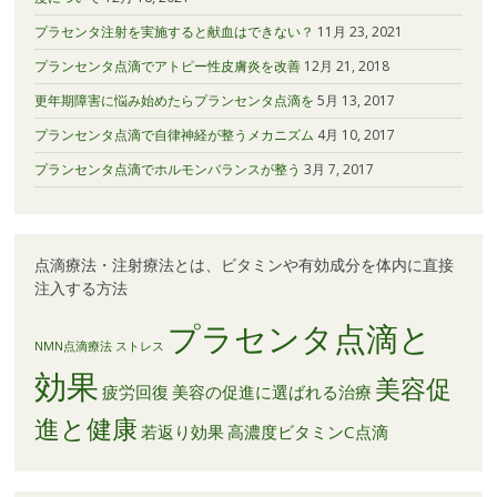
プラセンタ注射を実施すると献血はできない？
11月 23, 2021
プランセンタ点滴でアトピー性皮膚炎を改善
12月 21, 2018
更年期障害に悩み始めたらプランセンタ点滴を
5月 13, 2017
プランセンタ点滴で自律神経が整うメカニズム
4月 10, 2017
プランセンタ点滴でホルモンバランスが整う
3月 7, 2017
点滴療法・注射療法とは、ビタミンや有効成分を体内に直接
注入する方法
プラセンタ点滴と
NMN点滴療法
ストレス
効果
美容促
疲労回復
美容の促進に選ばれる治療
進と健康
若返り効果
高濃度ビタミンC点滴