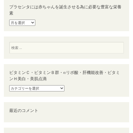
プラセンタには赤ちゃんを誕生させる為に必要な豊富な栄養
素
プ
ラ
セ
ン
タ
検
に
索
は
赤
ち
ゃ
ビタミンＣ・ビタミンＢ群・αリポ酸・肝機能改善・ビタミ
ん
ンＨ美白・美肌点滴
を
誕
ビ
生
タ
さ
ミ
せ
ン
る
Ｃ・
最近のコメント
為
ビ
に
タ
必
ミ
要
ン