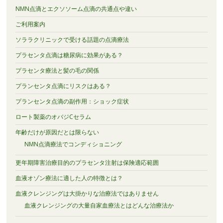
NMN点滴とエクソソーム点滴の共通点や違い
ご利用案内
ソララクリニックで受ける話題の点滴療法
プラセンタ点滴は糖尿病に効果がある？
プラセンタ療法と髪の毛の関係
プランセンタ点滴にリスクはある？
プランセンタ点滴の副作用：ショック症状
ロート製薬のオバジCセラム
年齢だけが原因だとは限らない
NMN点滴療法でコンディショニング
更年期障害治療目的のプラセンタ注射は保険適応範囲
血液オゾン療法に適した人の特徴とは？
血液クレンジングは大掛かりな治療法ではありません
血液クレンジングの大量自家血療法とはどんな治療法か