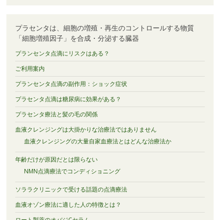
プラセンタは、細胞の増殖・再生のコントロールする物質
「細胞増殖因子」を合成・分泌する臓器
プランセンタ点滴にリスクはある？
ご利用案内
プランセンタ点滴の副作用：ショック症状
プラセンタ点滴は糖尿病に効果がある？
プラセンタ療法と髪の毛の関係
血液クレンジングは大掛かりな治療法ではありません
血液クレンジングの大量自家血療法とはどんな治療法か
年齢だけが原因だとは限らない
NMN点滴療法でコンディショニング
ソララクリニックで受ける話題の点滴療法
血液オゾン療法に適した人の特徴とは？
ロート製薬のオバジCセラム