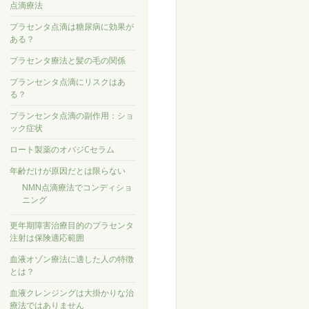
点滴療法
プラセンタ点滴は糖尿病に効果が
ある？
プラセンタ療法と髪の毛の関係
プランセンタ点滴にリスクはあ
る？
プランセンタ点滴の副作用：ショ
ック症状
ロート製薬のオバジCセラム
年齢だけが原因だとは限らない
NMN点滴療法でコンディショ
ニング
更年期障害治療目的のプラセンタ
注射は保険適応範囲
血液オゾン療法に適した人の特徴
とは？
血液クレンジングは大掛かりな治
療法ではありません