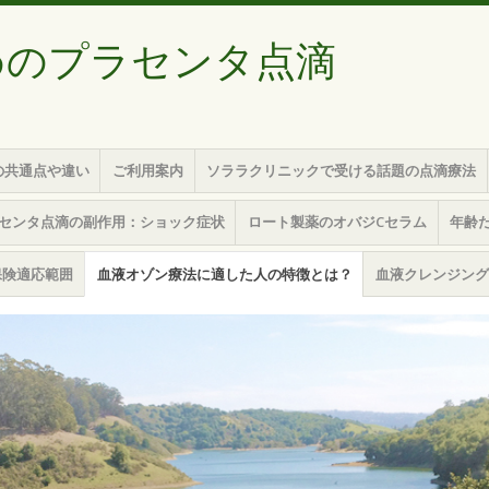
めのプラセンタ点滴
の共通点や違い
ご利用案内
ソララクリニックで受ける話題の点滴療法
センタ点滴の副作用：ショック症状
ロート製薬のオバジCセラム
年齢
保険適応範囲
血液オゾン療法に適した人の特徴とは？
血液クレンジング