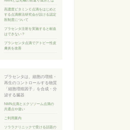
NMNとは究極の若返り成分とは
高濃度ビタミンＣ点滴をはじめと
する点滴療法研究会が設ける認定
医制度について
プラセンタ注射を実施すると献血
はできない？
プランセンタ点滴でアトピー性皮
膚炎を改善
プラセンタは、細胞の増殖・
再生のコントロールする物質
「細胞増殖因子」を合成・分
泌する臓器
NMN点滴とエクソソーム点滴の
共通点や違い
ご利用案内
ソララクリニックで受ける話題の