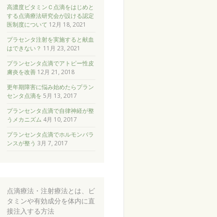
高濃度ビタミンＣ点滴をはじめと
する点滴療法研究会が設ける認定
医制度について
12月 18, 2021
プラセンタ注射を実施すると献血
はできない？
11月 23, 2021
プランセンタ点滴でアトピー性皮
膚炎を改善
12月 21, 2018
更年期障害に悩み始めたらプラン
センタ点滴を
5月 13, 2017
プランセンタ点滴で自律神経が整
うメカニズム
4月 10, 2017
プランセンタ点滴でホルモンバラ
ンスが整う
3月 7, 2017
点滴療法・注射療法とは、ビ
タミンや有効成分を体内に直
接注入する方法