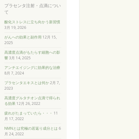
プラセンタ注射・点滴につい
て
酸化ストレスに立ち向かう新習慣
3月 19, 2026
がんへの効果と副作用
12月 15,
2025
高濃度点滴がもたらす細胞への影
響
3月 14, 2025
アンチエイジングに効果的な治療
8月 7, 2024
プラセンタエキスとは何か
2月 7,
2023
高濃度グルタチオン点滴で得られ
る効果
12月 26, 2022
疲れがたまっていたら・・・
11
月 17, 2022
NMNとは究極の若返り成分とは
6
月 24, 2022