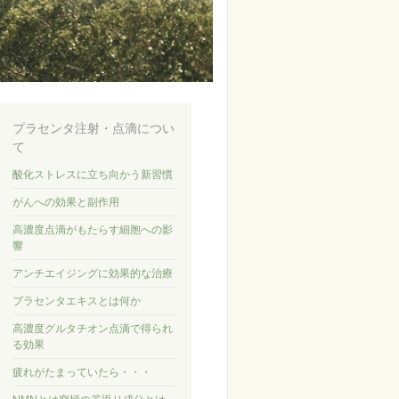
プラセンタ注射・点滴につい
て
酸化ストレスに立ち向かう新習慣
がんへの効果と副作用
高濃度点滴がもたらす細胞への影
響
アンチエイジングに効果的な治療
プラセンタエキスとは何か
高濃度グルタチオン点滴で得られ
る効果
疲れがたまっていたら・・・