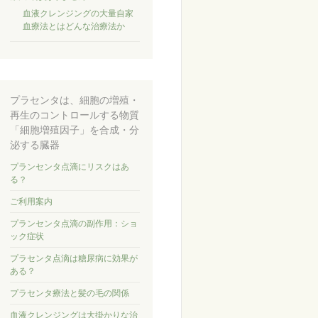
血液クレンジングの大量自家
血療法とはどんな治療法か
プラセンタは、細胞の増殖・
再生のコントロールする物質
「細胞増殖因子」を合成・分
泌する臓器
プランセンタ点滴にリスクはあ
る？
ご利用案内
プランセンタ点滴の副作用：ショ
ック症状
プラセンタ点滴は糖尿病に効果が
ある？
プラセンタ療法と髪の毛の関係
血液クレンジングは大掛かりな治