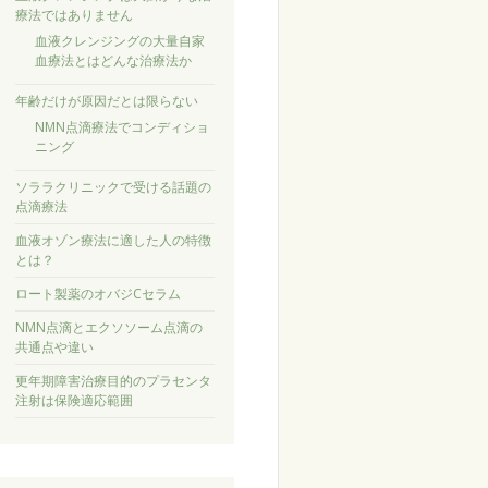
療法ではありません
血液クレンジングの大量自家
血療法とはどんな治療法か
年齢だけが原因だとは限らない
NMN点滴療法でコンディショ
ニング
ソララクリニックで受ける話題の
点滴療法
血液オゾン療法に適した人の特徴
とは？
ロート製薬のオバジCセラム
NMN点滴とエクソソーム点滴の
共通点や違い
更年期障害治療目的のプラセンタ
注射は保険適応範囲