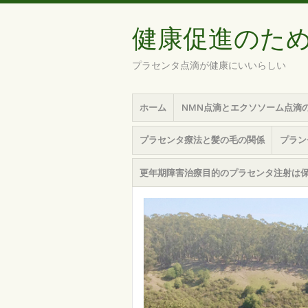
健康促進のた
プラセンタ点滴が健康にいいらしい
メ
コ
ホーム
NMN点滴とエクソソーム点滴
ニ
ン
ュ
テ
プラセンタ療法と髪の毛の関係
プラン
ー
ン
ツ
更年期障害治療目的のプラセンタ注射は
へ
移
動